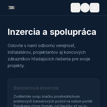
Prepnúť tém
Inzercia a spolupráca
Oslovte s nami odbornú verejnosť,
inštalatérov, projektantov aj koncových
zákazníkov hľadajúcich riešenia pre svoje
projekty.
Bannerová inzercia
Zviditeľnite svoju značku prostredníctvom
prémiových bannerových pozícií na našom portáli.
Ponúkame rôzne formáty od hlavičky až po in-